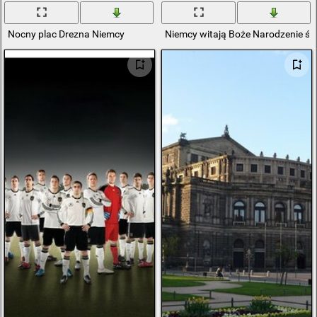
Nocny plac Drezna Niemcy
Niemcy witają Boże Narodzenie ś