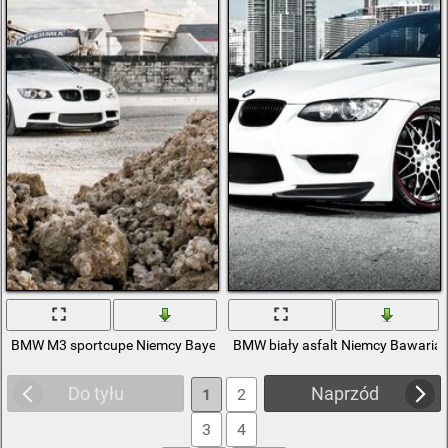
BMW M3 sportcupe Niemcy Bayern
BMW biały asfalt Niemcy Bawaria
Do tyłu
Naprzód
1
2
3
4