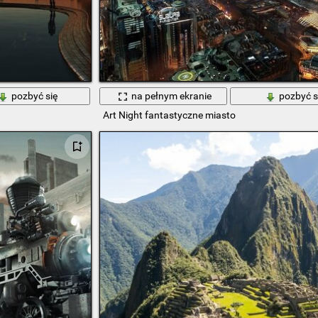
pozbyć się
na pełnym ekranie
pozbyć s
Art Night fantastyczne miasto