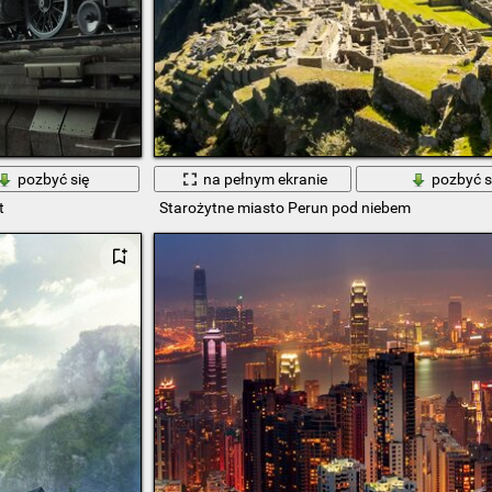
pozbyć się
na pełnym ekranie
pozbyć s
t
Starożytne miasto Perun pod niebem