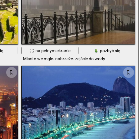
ię
na pełnym ekranie
pozbyć się
Miasto we mgle. nabrzeże. zejście do wody