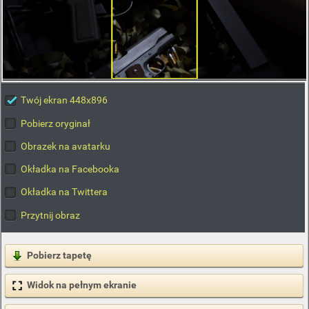
Twój ekran 448x896
Pobierz oryginał
Obrazek na avatarku
Okładka na Facebooka
Okładka na Twittera
Przytnij obraz
Pobierz tapetę
Widok na pełnym ekranie