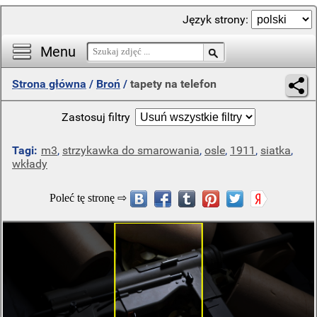
Język strony:
Menu
Strona główna
/
Broń
/
tapety na telefon
Zastosuj filtry
Tagi:
m3
,
strzykawka do smarowania
,
osle
,
1911
,
siatka
,
wkłady