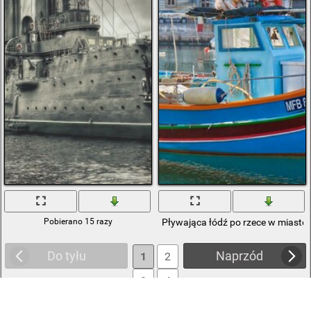
Pobierano 15 razy
Pływająca łódź po rzece w miaste
Do tyłu
Naprzód
1
2
3
4
5
6
... 10