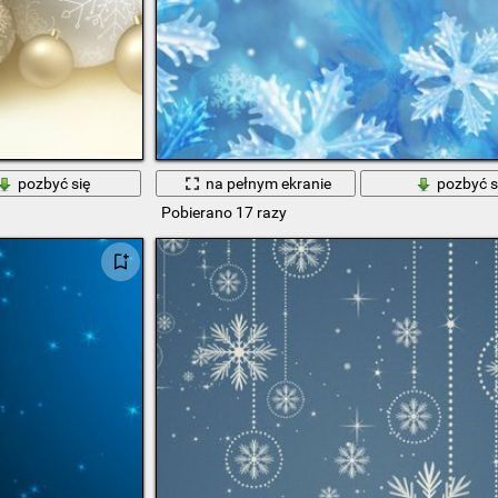
pozbyć się
na pełnym ekranie
pozbyć s
Pobierano 17 razy