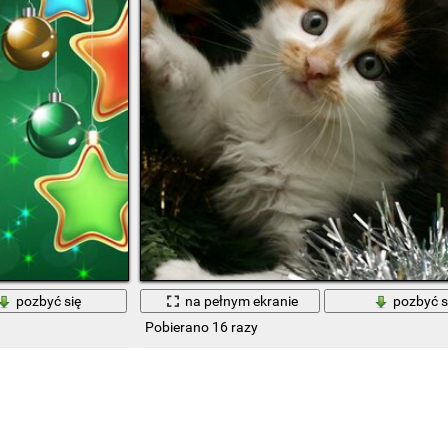
pozbyć się
na pełnym ekranie
pozbyć s
Pobierano 16 razy