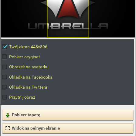
Twój ekran 448x896
Pobierz oryginał
Obrazek na avatarku
Okładka na Facebooka
Okładka na Twittera
Przytnij obraz
Pobierz tapetę
Widok na pełnym ekranie