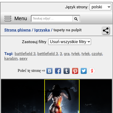
Język strony:
Menu
Strona główna
/
Igrzyska
/
tapety na pulpit
Zastosuj filtry
Tagi:
battlefield 3
,
bettlefield 3
,
3
,
gra
,
tyłek
,
tyłek
,
czołgi
,
karabin
,
sexy