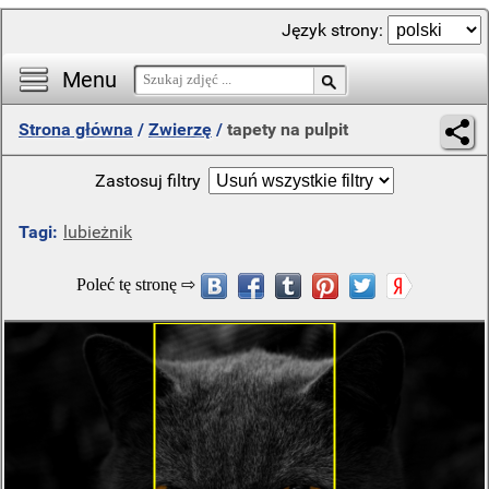
Język strony:
Menu
Strona główna
/
Zwierzę
/
tapety na pulpit
Zastosuj filtry
Tagi:
lubieżnik