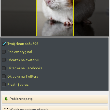
Twój ekran 448x896
Pobierz oryginał
Obrazek na avatarku
Okładka na Facebooka
Okładka na Twittera
Przytnij obraz
Pobierz tapetę
Widok na pełnym ekranie