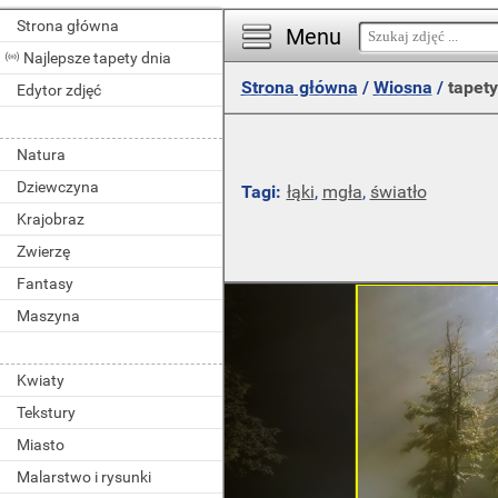
Strona główna
Menu
Najlepsze tapety dnia
Strona główna
/
Wiosna
/
tapety
Edytor zdjęć
Natura
Dziewczyna
Tagi:
łąki
,
mgła
,
światło
Krajobraz
Zwierzę
Fantasy
Maszyna
Kwiaty
Tekstury
Miasto
Malarstwo i rysunki