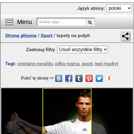
Język strony:
Menu
Strona główna
/
Sport
/
tapety na pulpit
Zastosuj filtry
Tagi:
cristiano ronaldo
,
piłka nożna
,
sport
,
real madryt