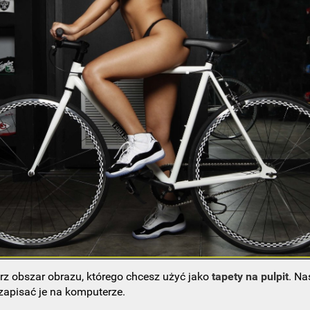
rz obszar obrazu, którego chcesz użyć jako
tapety na pulpit
. Na
 zapisać je na komputerze.