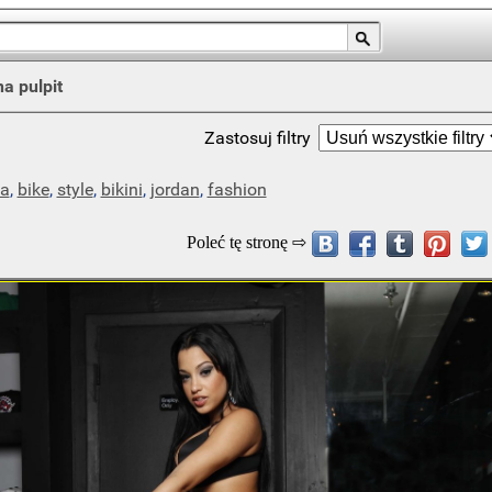
na pulpit
Zastosuj filtry
la
,
bike
,
style
,
bikini
,
jordan
,
fashion