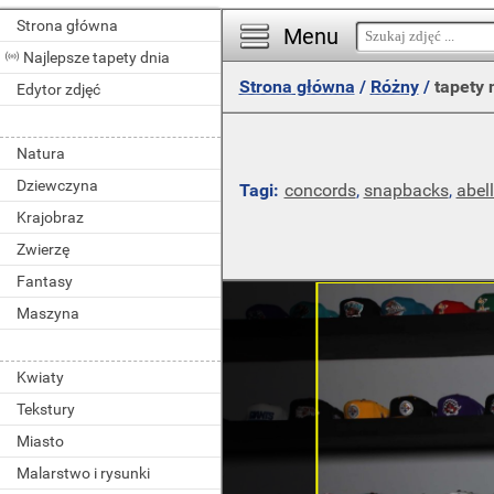
Strona główna
Menu
Najlepsze tapety dnia
Strona główna
/
Różny
/
tapety 
Edytor zdjęć
Natura
Dziewczyna
Tagi:
concords
,
snapbacks
,
abel
Krajobraz
Zwierzę
Fantasy
Maszyna
Kwiaty
Tekstury
Miasto
Malarstwo i rysunki