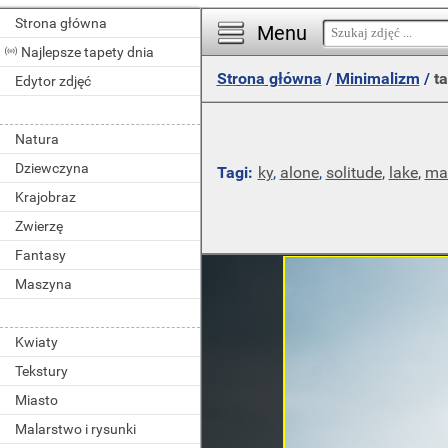
Strona główna
Menu
Najlepsze tapety dnia
Strona główna
/
Minimalizm
/
ta
Edytor zdjęć
Natura
Dziewczyna
Tagi:
ky
,
alone
,
solitude
,
lake
,
ma
Krajobraz
Zwierzę
Fantasy
Maszyna
Kwiaty
Tekstury
Miasto
Malarstwo i rysunki