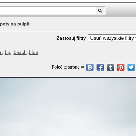
pety na pulpit
Zastosuj filtry
n
,
big
,
beach
,
blue