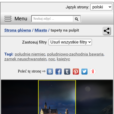
Język strony:
Menu
Strona główna
/
Miasto
/
tapety na pulpit
Zastosuj filtry
Tagi:
południe niemiec
,
południowo-zachodnia bawaria
,
zamek neuschwanstein
,
noc
,
księżyc