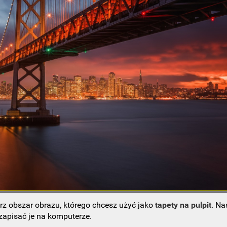
rz obszar obrazu, którego chcesz użyć jako
tapety na pulpit
. Na
 zapisać je na komputerze.