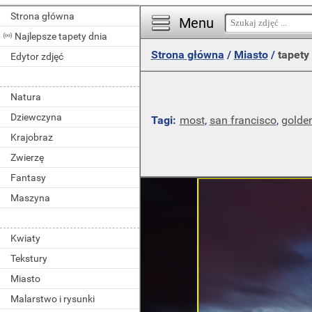
Strona główna
Menu
Najlepsze tapety dnia
Strona główna
/
Miasto
/
tapety 
Edytor zdjęć
Natura
Dziewczyna
Tagi:
most
,
san francisco
,
golde
Krajobraz
Zwierzę
Fantasy
Maszyna
Kwiaty
Tekstury
Miasto
Malarstwo i rysunki