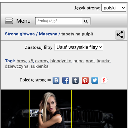
Język strony:
Menu
Strona główna
/
Maszyna
/
tapety na pulpit
Zastosuj filtry
Tagi:
bmw
,
x5
,
czarny
,
blondynka
,
pupa
,
nogi
,
figurka
,
dziewczyna
,
sukienka