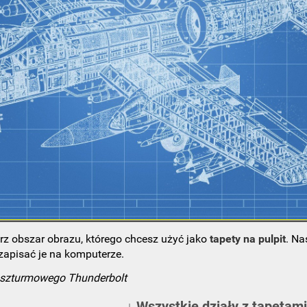
rz obszar obrazu, którego chcesz użyć jako
tapety na pulpit
. Na
 zapisać je na komputerze.
 szturmowego Thunderbolt
↓ Wszystkie działy z tapetami