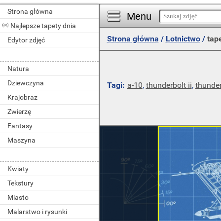
Strona główna
Menu
Najlepsze tapety dnia
Strona główna
/
Lotnictwo
/
tape
Edytor zdjęć
Natura
Dziewczyna
Tagi:
a-10
,
thunderbolt ii
,
thunder
Krajobraz
Zwierzę
Fantasy
Maszyna
Kwiaty
Tekstury
Miasto
Malarstwo i rysunki