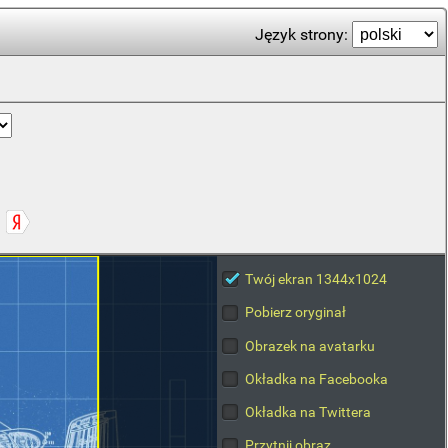
Język strony:
Twój ekran 1344x1024
Pobierz oryginał
Obrazek na avatarku
Okładka na Facebooka
Okładka na Twittera
Przytnij obraz