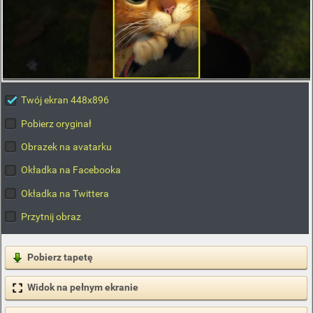
Twój ekran 448x896
Pobierz oryginał
Obrazek na avatarku
Okładka na Facebooka
Okładka na Twittera
Przytnij obraz
Pobierz tapetę
Widok na pełnym ekranie