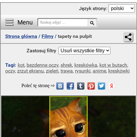
Język strony:
Menu
Strona główna
/
Filmy
/
tapety na pulpit
Zastosuj filtry
Tagi:
kot
,
bezdenne oczy
,
shrek
,
kreskówka
,
kot w butach
,
oczy
,
zrzut ekranu
,
zieleń
,
trawa
,
rysunki
,
anime
,
kreskówki