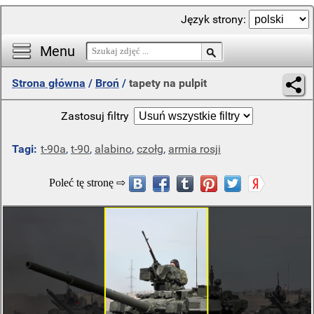
Język strony:
Menu
Strona główna
/
Broń
/
tapety na pulpit
Zastosuj filtry
Tagi:
t-90a
,
t-90
,
alabino
,
czołg
,
armia rosji