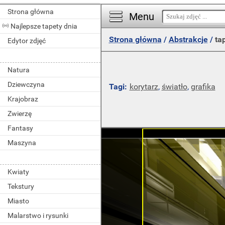
Strona główna
Menu
Najlepsze tapety dnia
Strona główna
/
Abstrakcje
/
ta
Edytor zdjęć
Natura
Dziewczyna
Tagi:
korytarz
,
światło
,
grafika
Krajobraz
Zwierzę
Fantasy
Maszyna
Kwiaty
Tekstury
Miasto
Malarstwo i rysunki